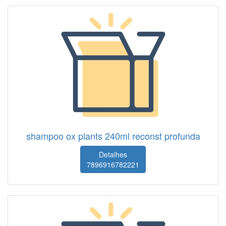
shampoo ox plants 240ml reconst profunda
Detalhes
7896916782221