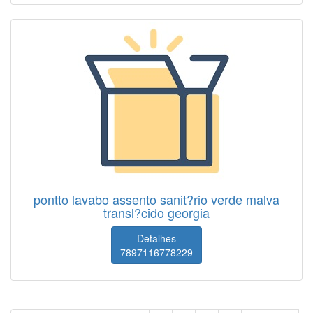
pontto lavabo assento sanit?rio verde malva
transl?cido georgia
Detalhes
7897116778229