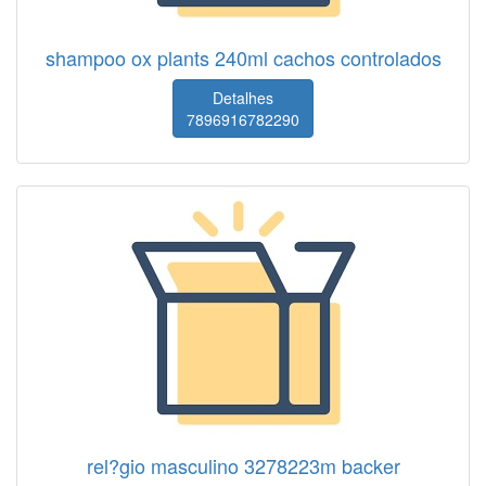
shampoo ox plants 240ml cachos controlados
Detalhes
7896916782290
rel?gio masculino 3278223m backer