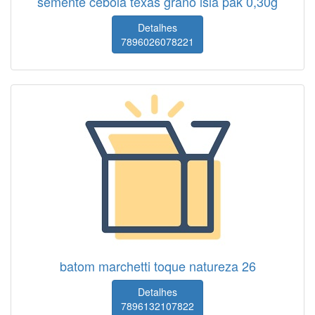
semente cebola texas grano isla pak 0,30g
Detalhes
7896026078221
batom marchetti toque natureza 26
Detalhes
7896132107822