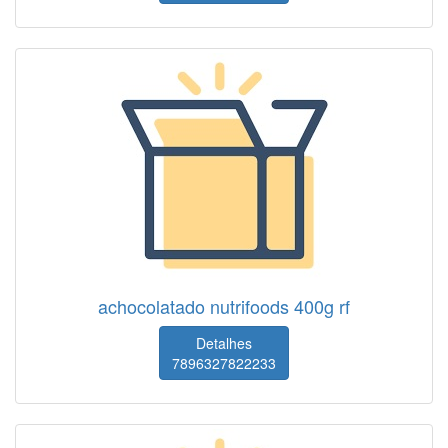
achocolatado nutrifoods 400g rf
Detalhes
7896327822233