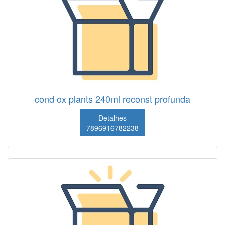
cond ox plants 240ml reconst profunda
Detalhes
7896916782238