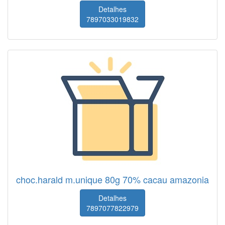
Detalhes
7897033019832
choc.harald m.unique 80g 70% cacau amazonia
Detalhes
7897077822979