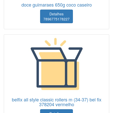
doce guimaraes 650g coco caseiro
Detalhes
7896775178227
belfix all style classic rollers m (34-37) bel fix
378204 vermelho