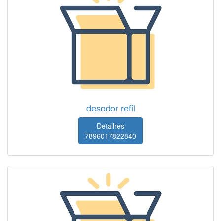
desodor refil
Detalhes
7896017822840