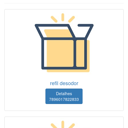
refil desodor
Detalhes
7896017822833