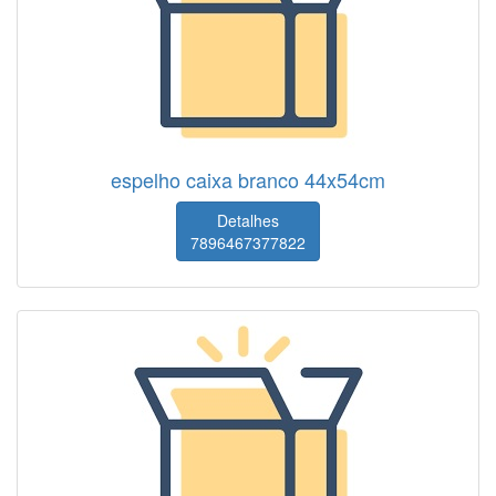
espelho caixa branco 44x54cm
Detalhes
7896467377822