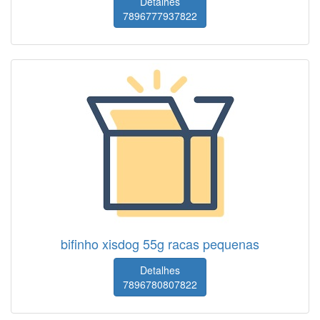
Detalhes
7896777937822
bifinho xisdog 55g racas pequenas
Detalhes
7896780807822